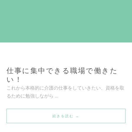
仕事に集中できる職場で働きた
い！
これから本格的に介護の仕事をしていきたい、資格を取
るために勉強しながら …
仕
続きを読む
→
事
に