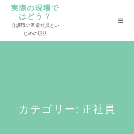
コ
実際の現場で
ン
はどう？
テ
介護職の派遣社員とい
ン
じめの現状
ツ
へ
ス
キ
ッ
プ
カテゴリー:
正社員