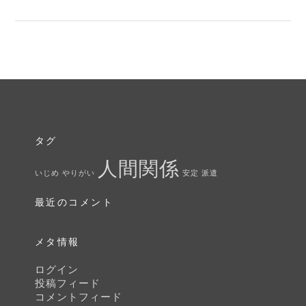
集
中
で
き
る
職
場
タグ
で
人間関係
働
いじめ
やりがい
安定
派遣
き
最近のコメント
た
い！
メタ情報
ログイン
投稿フィード
コメントフィード